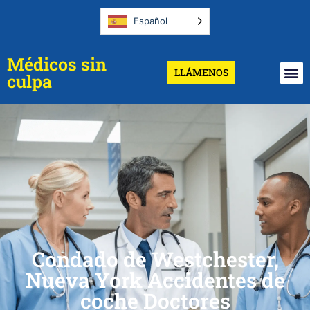
Español
Médicos sin
LLÁMENOS
culpa
Condado de Westchester,
Nueva York Accidentes de
coche Doctores