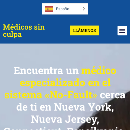
Español
Médicos sin
LLÁMENOS
culpa
Encuentra un
médico
especializado en el
sistema «No-Fault»
cerca
de ti en Nueva York,
Nueva Jersey,