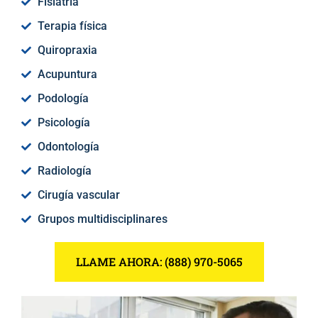
Fisiatría
Terapia física
Quiropraxia
Acupuntura
Podología
Psicología
Odontología
Radiología
Cirugía vascular
Grupos multidisciplinares
LLAME AHORA: (888) 970-5065