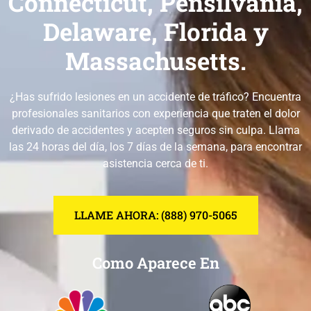
Connecticut, Pensilvania,
Delaware, Florida y
Massachusetts.
¿Has sufrido lesiones en un accidente de tráfico? Encuentra
profesionales sanitarios con experiencia que traten el dolor
derivado de accidentes y acepten seguros sin culpa. Llama
las 24 horas del día, los 7 días de la semana, para encontrar
asistencia cerca de ti.
LLAME AHORA: (888) 970-5065
Como Aparece En