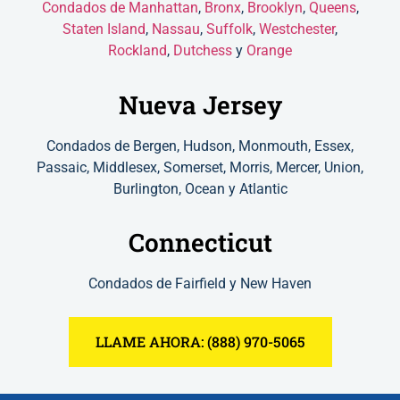
Condados de
Manhattan
,
Bronx
,
Brooklyn
,
Queens
,
Staten Island
,
Nassau
,
Suffolk
,
Westchester
,
Rockland
,
Dutchess
y
Orange
Nueva Jersey
Condados de Bergen, Hudson, Monmouth, Essex,
Passaic, Middlesex, Somerset, Morris, Mercer, Union,
Burlington, Ocean y Atlantic
Connecticut
Condados de Fairfield y New Haven
LLAME AHORA: (888) 970-5065