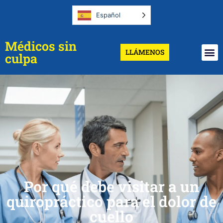
Español
Médicos sin
LLÁMENOS
culpa
Por qué debe visitar a un
quiropráctico para el dolor de
cuello